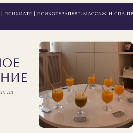
| ПСИХИАТР | ПСИХОТЕРАПЕВТ
МАССАЖ И СПА-П
.
НОЕ
НИЕ
ин из